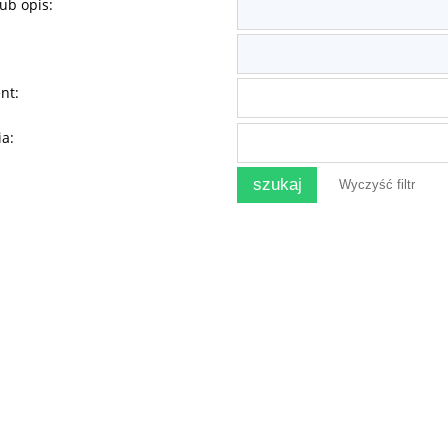
ub opis:
nt:
ia:
szukaj
Wyczyść filtr