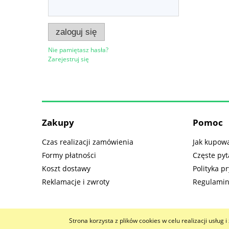
zaloguj się
Nie pamiętasz hasła?
Zarejestruj się
Zakupy
Pomoc
Czas realizacji zamówienia
Jak kupow
Formy płatności
Częste pyt
Koszt dostawy
Polityka p
Reklamacje i zwroty
Regulami
Strona korzysta z plików cookies w celu realizacji usług 