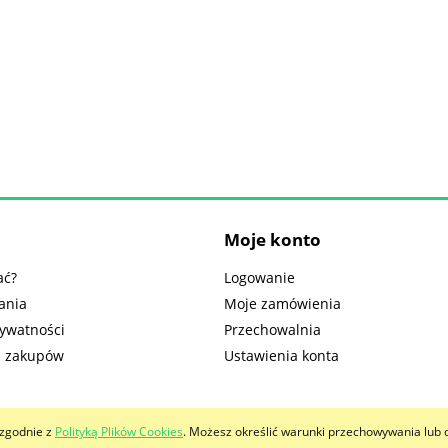
Moje konto
ać?
Logowanie
ania
Moje zamówienia
rywatności
Przechowalnia
n zakupów
Ustawienia konta
i zgodnie z
Polityką Plików Cookies
. Możesz określić warunki przechowywania lub 
Sklep internetowy Shoper.pl