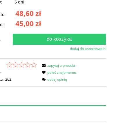
w:
5 dni
48,60 zł
to:
45,00 zł
o:
do koszyka
.
dodaj do przechowalni
zapytaj o produkt
-
poleć znajomemu
tu:
262
dodaj opinię