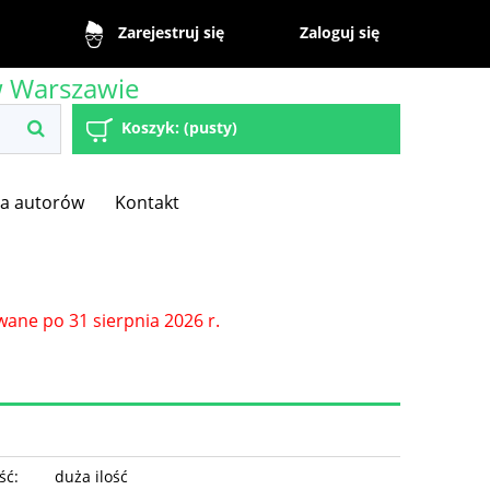
Zaloguj się
Zarejestruj się
w Warszawie
Koszyk:
(pusty)
la autorów
Kontakt
wane po 31 sierpnia 2026 r.
ść:
duża ilość