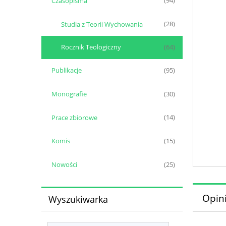
Czasopisma
(94)
Studia z Teorii Wychowania
(28)
Rocznik Teologiczny
(64)
Publikacje
(95)
Monografie
(30)
Prace zbiorowe
(14)
Komis
(15)
Nowości
(25)
Opini
Wyszukiwarka